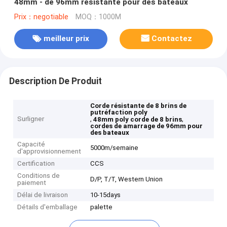
48mm - de 96mm résistante pour des bateaux
Prix：negotiable
MOQ：1000M
meilleur prix
Contactez
Description De Produit
Corde résistante de 8 brins de
putréfaction poly
Surligner
,
,
48mm poly corde de 8 brins
cordes de amarrage de 96mm pour
des bateaux
Capacité
5000m/semaine
d'approvisionnement
Certification
CCS
Conditions de
D/P, T/T, Western Union
paiement
Délai de livraison
10-15days
Détails d'emballage
palette