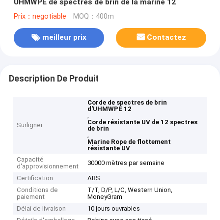
UHMWPE de spectres de brin de la marine 12
Prix：negotiable
MOQ：400m
meilleur prix
Contactez
Description De Produit
Corde de spectres de brin
d'UHMWPE 12
,
Corde résistante UV de 12 spectres
Surligner
de brin
,
Marine Rope de flottement
résistante UV
Capacité
30000 mètres par semaine
d'approvisionnement
Certification
ABS
Conditions de
T/T, D/P, L/C, Western Union,
paiement
MoneyGram
Délai de livraison
10 jours ouvrables