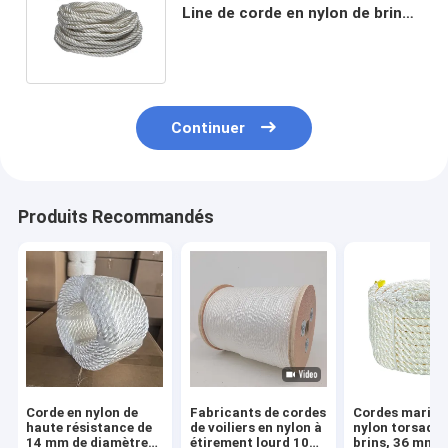
Line de corde en nylon de brin
du diamètre 3 de 5mm - de
60mm
Continuer
Produits Recommandés
Corde en nylon de
Fabricants de cordes
Cordes marine
haute résistance de
de voiliers en nylon à
nylon torsadée
14 mm de diamètre
étirement lourd 10
brins, 36 mm,