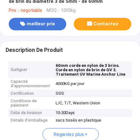
de brin du diamètre 3 de 5mm - de 60mm
Prix：negotiable
MOQ：1000kg
meilleur prix
Contactez
Description De Produit
,
60mm corde en nylon de 3 brins
Surligner
,
Corde en nylon de brin de GV 3
Traitement UV Marine Anchor Line
Capacité
4000KG par jour
d'approvisionnement
Certification
SGS
Conditions de
L/C, T/T, Western Union
paiement
Délai de livraison
10-20Days
Détails d'emballage
sacs tissés en plastique
Regardez plus