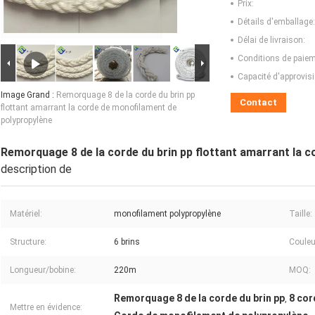
Prix:
Détails d'emballage:
Délai de livraison:
Conditions de paiem
Capacité d'approvis
Image Grand :
Remorquage 8 de la corde du brin pp
Contact
flottant amarrant la corde de monofilament de
polypropylène
Remorquage 8 de la corde du brin pp flottant amarrant la 
description de
Matériel:
monofilament polypropylène
Taille:
Structure:
6 brins
Couleu
Longueur/bobine:
220m
MOQ:
Remorquage 8 de la corde du brin pp
8 cor
,
Mettre en évidence: