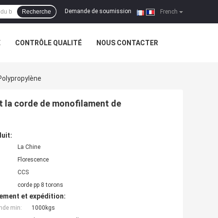
Demande de soumission
Recherche
|
French
E
CONTRÔLE QUALITÉ
NOUS CONTACTER
Polypropylène
t la corde de monofilament de
uit:
La Chine
Florescence
CCS
corde pp 8 torons
ement et expédition:
nde min:
1000kgs