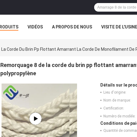
RODUITS
VIDÉOS
A PROPOS DE NOUS
VISITE DE L'USIN
TOUS LES CAS
La Corde Du Brin Pp Flottant Amarrant La Corde De Monofilament De 
Remorquage 8 de la corde du brin pp flottant amarran
polypropylène
Détails sur le prod
Lieu d'origine:
Nom de marque:
Certification:
Numéro de modèle:
Conditions de pai
Quantité de comma