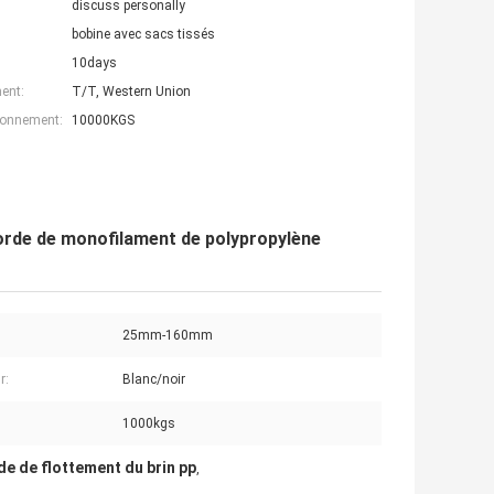
discuss personally
bobine avec sacs tissés
10days
ent:
T/T, Western Union
ionnement:
10000KGS
corde de monofilament de polypropylène
25mm-160mm
r:
Blanc/noir
1000kgs
de de flottement du brin pp
,