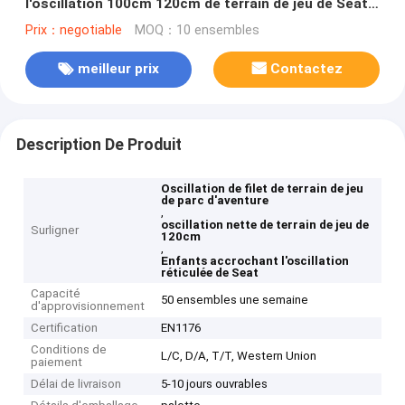
l'oscillation 100cm 120cm de terrain de jeu de Seat
risquent le parc
Prix：negotiable
MOQ：10 ensembles
meilleur prix
Contactez
Description De Produit
Oscillation de filet de terrain de jeu
de parc d'aventure
,
oscillation nette de terrain de jeu de
Surligner
120cm
,
Enfants accrochant l'oscillation
réticulée de Seat
Capacité
50 ensembles une semaine
d'approvisionnement
Certification
EN1176
Conditions de
L/C, D/A, T/T, Western Union
paiement
Délai de livraison
5-10 jours ouvrables