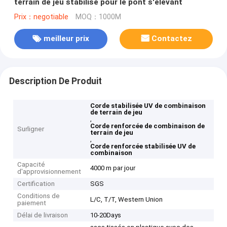
terrain de jeu stabilisé pour le pont s'élevant
Prix：negotiable
MOQ：1000M
meilleur prix
Contactez
Description De Produit
Corde stabilisée UV de combinaison
de terrain de jeu
,
Corde renforcée de combinaison de
Surligner
terrain de jeu
,
Corde renforcée stabilisée UV de
combinaison
Capacité
4000 m par jour
d'approvisionnement
Certification
SGS
Conditions de
L/C, T/T, Western Union
paiement
Délai de livraison
10-20Days